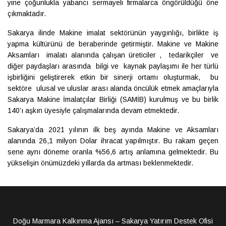
yine çoğunlukla yabancı sermayeli firmalarca öngörüldüğü öne
çıkmaktadır.
Sakarya ilinde Makine imalat sektörünün yaygınlığı, birlikte iş
yapma kültürünü de beraberinde getirmiştir. Makine ve Makine
Aksamları
imalatı alanında çalışan üreticiler ,
tedarikçiler
ve
diğer paydaşları arasında
bilgi ve
kaynak paylaşımı ile her türlü
işbirliğini geliştirerek etkin bir sinerji ortamı oluşturmak,
bu
sektöre
ulusal ve uluslar arası alanda öncülük etmek amaçlarıyla
Sakarya Makine İmalatçılar Birliği (SAMİB) kurulmuş ve bu birlik
140’ı aşkın üyesiyle çalışmalarında devam etmektedir.
Sakarya’da 2021 yılının ilk beş ayında Makine ve Aksamları
alanında 26,1 milyon Dolar ihracat yapılmıştır. Bu rakam geçen
sene aynı döneme oranla %56,6 artış anlamına gelmektedir. Bu
yükselişin önümüzdeki yıllarda da artması beklenmektedir.
Adres
Doğu Marmara Kalkınma Ajansı – Sakarya Yatırım Destek Ofisi