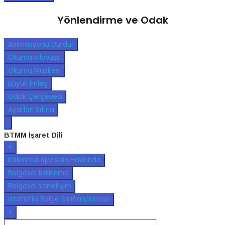
Yönlendirme ve Odak
Animasyonu Durdur
Okuma Kılavuzu
Okuma Maskesi
Büyük İmleç
Odak Çerçevesi
Ayarları Sıfırla
BTMM İşaret Dili
×
Kalkınma Ajansları Hakkında
Bölgesel Kalkınma
Bölgesel Yönetişim
İstatistiki Bölge Sınıflandırması
×