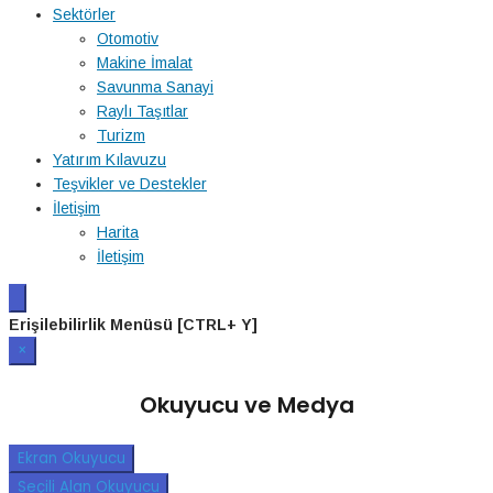
Sektörler
Otomotiv
Makine İmalat
Savunma Sanayi
Raylı Taşıtlar
Turizm
Yatırım Kılavuzu
Teşvikler ve Destekler
İletişim
Harita
İletişim
Erişilebilirlik Menüsü [CTRL+ Y]
×
Okuyucu ve Medya
Ekran Okuyucu
Seçili Alan Okuyucu