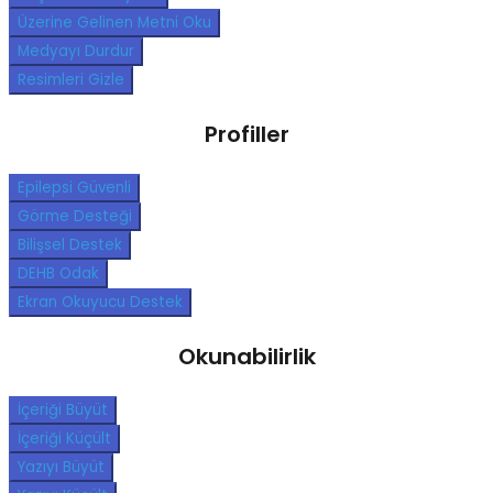
Üzerine Gelinen Metni Oku
Medyayı Durdur
Resimleri Gizle
Profiller
Epilepsi Güvenli
Görme Desteği
Bilişsel Destek
DEHB Odak
Ekran Okuyucu Destek
Okunabilirlik
İçeriği Büyüt
İçeriği Küçült
Yazıyı Büyüt