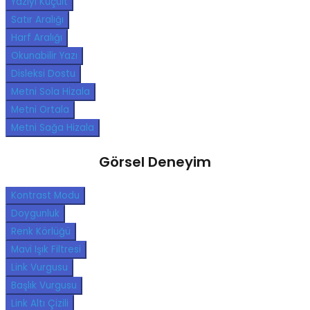
Yazıyı Küçült
Satır Aralığı
Harf Aralığı
Okunabilir Yazı
Disleksi Dostu
Metni Sola Hizala
Metni Ortala
Metni Sağa Hizala
Görsel Deneyim
Kontrast Modu
Doygunluk
Renk Körlüğü
Mavi Işık Filtresi
Link Vurgusu
Başlık Vurgusu
Link Altı Çizili